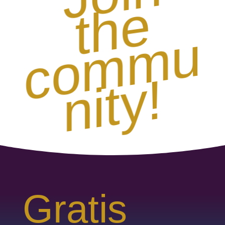
e
u
!
Gratis