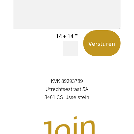
=
14 + 14
Versturen
KVK 89293789
Utrechtsestraat 5A
3401 CS IJsselstein
J
o
i
n
t
h
c
o
m
m
n
i
t
y