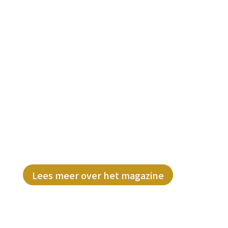
Lees het gratis
#BWNL Magazine
Laat je inspireren door de
ondernemersverhalen en concrete tips
& tricks uit dit magazine. Direct op je
digitale deurmat!
Lees meer over het magazine