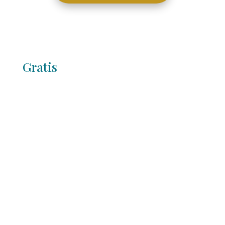
Gratis
Lees het gratis
#BWNL Magazine
Laat je inspireren door de
ondernemersverhalen en concrete tips
& tricks uit dit magazine. Direct op je
digitale deurmat!