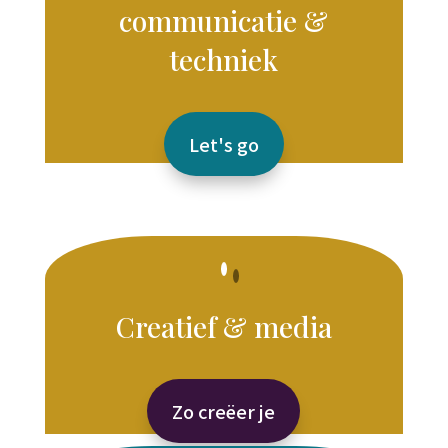
communicatie &
techniek
Let's go
Creatief & media
Zo creëer je