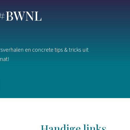
s #BWNL
verhalen en concrete tips & tricks uit
rmat!
Handige links