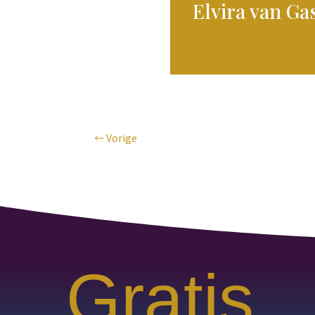
Elvira van Ga
←
Vorige
Gratis