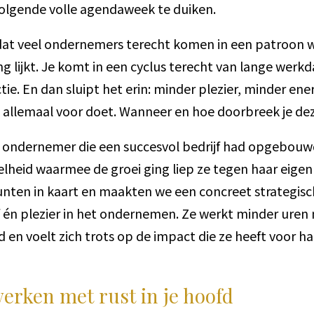
olgende volle agendaweek te duiken.
k dat veel ondernemers terecht komen in een patroon 
g lijkt. Je komt in een cyclus terecht van lange werk
tie. En dan sluipt het erin: minder plezier, minder ener
jk allemaal voor doet. Wanneer en hoe doorbreek je dez
n ondernemer die een succesvol bedrijf had opgebouw
elheid waarmee de groei ging liep ze tegen haar eige
nten in kaart en maakten we een concreet strategisch
jf én plezier in het ondernemen. Ze werkt minder ure
fd en voelt zich trots op de impact die ze heeft voor h
erken met rust in je hoofd