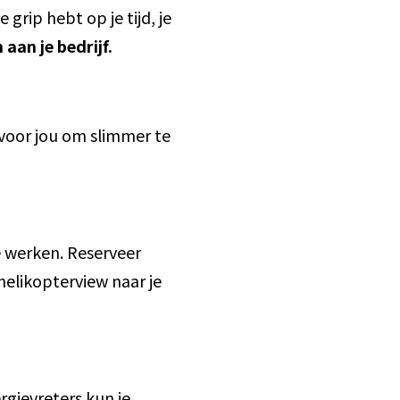
rip hebt op je tijd, je
aan je bedrijf.
 voor jou om slimmer te
te werken. Reserveer
helikopterview naar je
rgievreters kun je