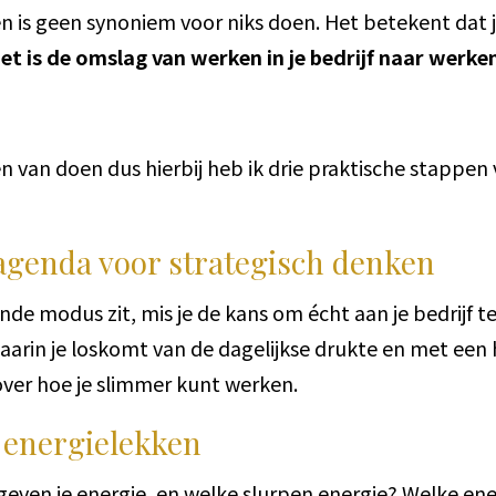
 geen synoniem voor niks doen. Het betekent dat je g
et is de omslag van werken in je bedrijf naar werken 
en van doen dus hierbij heb ik drie praktische stappen
je agenda voor strategisch denken
erende modus zit, mis je de kans om écht aan je bedrijf 
arin je loskomt van de dagelijkse drukte en met een 
 over hoe je slimmer kunt werken.
 energielekken
even je energie, en welke slurpen energie? Welke ene