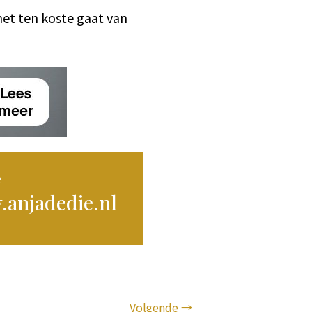
t het ten koste gaat van
e
anjadedie.nl
Volgende
→