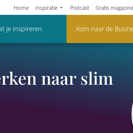
Home
Inspiratie
Podcast
Gratis magazin
t je inspireren
Kom naar de Busine
rken naar slim