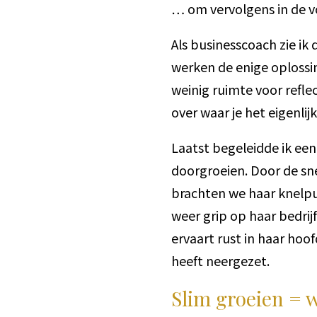
… om vervolgens in de v
Als businesscoach zie i
werken de enige oplossin
weinig ruimte voor reflec
over waar je het eigenli
Laatst begeleidde ik ee
doorgroeien. Door de sn
brachten we haar knelpu
weer grip op haar bedri
ervaart rust in haar hoo
heeft neergezet.
Slim groeien = w