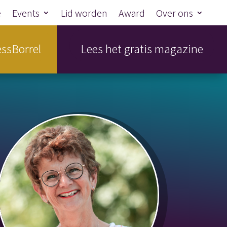
e
Events
Lid worden
Award
Over ons
ssBorrel
Lees het gratis magazine