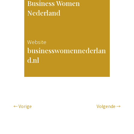
Business Women
Nederland
Website
businesswomennederlan
d.nl
←
Vorige
Volgende
→