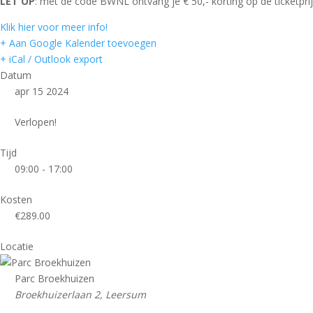
LET OP
: met de code BWNL ontvang je € 50,- korting op de ticketprij
Klik hier voor meer info!
+ Aan Google Kalender toevoegen
+ iCal / Outlook export
Datum
apr 15 2024
Verlopen!
Tijd
09:00 - 17:00
Kosten
€289.00
Locatie
Parc Broekhuizen
Broekhuizerlaan 2, Leersum