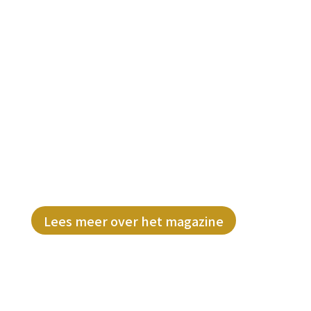
Lees het gratis
#BWNL Magazine
Laat je inspireren door de
ondernemersverhalen en concrete tips
& tricks uit dit magazine. Direct op je
digitale deurmat!
Lees meer over het magazine