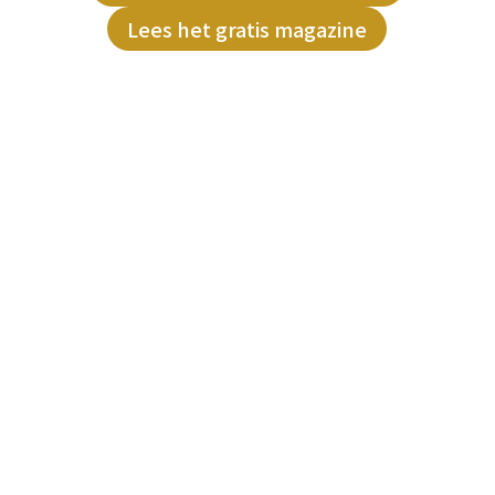
Lees het gratis magazine
Interview met
Monique van
Melick van Source
of Succes