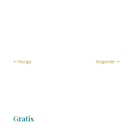
Website
sourceofsuccess.nl
←
Vorige
Volgende
→
Gratis