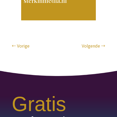
sterkinmedia.nl
←
Vorige
Volgende
→
Gratis