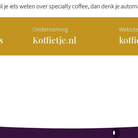
l je iets weten over specialty coffee, dan denk je automa
Onderneming
Websit
s
Koffietje.nl
koffi