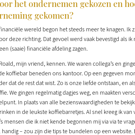
oor het ondernemen gekozen en hoe
derneming gekomen?
 financiële wereld begon het steeds meer te knagen. Ik
or deze richting. Dat gevoel werd vaak bevestigd als ik
 een (saaie) financiële afdeling zagen.
Roald, mijn vriend, kennen. We waren collega’s en ging
in de koffiebar beneden ons kantoor. Op een gegeven 
r dat de rest dat wist. Zo is onze liefde ontstaan, en a
fie. We gingen regelmatig dagjes weg, en maakten versch
elpunt. In plaats van alle bezienswaardigheden te bekij
inken in de leukste koffiebarretjes. Al snel kreeg ik van
lfs mensen die ik niet kende begonnen mij via via te vr
l handig – zou zijn die tips te bundelen op een website. En