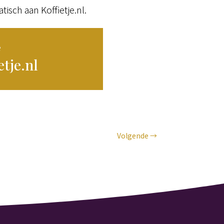
tisch aan Koffietje.nl.
e
etje.nl
Volgende
→