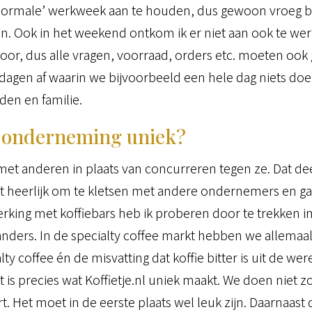
‘normale’ werkweek aan te houden, dus gewoon vroeg b
en. Ook in het weekend ontkom ik er niet aan ook te we
door, dus alle vragen, voorraad, orders etc. moeten o
agen af waarin we bijvoorbeeld een hele dag niets doen
den en familie.
 onderneming uniek?
t anderen in plaats van concurreren tegen ze. Dat de
het heerlijk om te kletsen met andere ondernemers en g
rking met koffiebars heb ik proberen door te trekken in
ders. In de specialty coffee markt hebben we allemaa
y coffee én de misvatting dat koffie bitter is uit de we
 is precies wat Koffietje.nl uniek maakt. We doen niet 
. Het moet in de eerste plaats wel leuk zijn. Daarnaast d