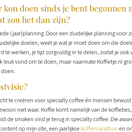
er kon doen sinds je bent begonnen 
 zou het dan zijn?
de (jaar)planning. Door een duidelijke planning voor z
uidelijke doelen, weet je wat je moet doen om die doele
 te werken, je tijd zorgvuldig in te delen, zodat je ook 
ik leuk vond om te doen, maar naarmate Koffietje.nl groe
e doen.
stvisie?
acht te creëren voor specialty coffee én mensen bewus
s gewoon niet waar. Koffie komt namelijk van de koffiebes, en
uist de smaken vind je terug in specialty coffee. Die awa
ntent op mijn site, een jaarlijkse
koffiemarathon
en o