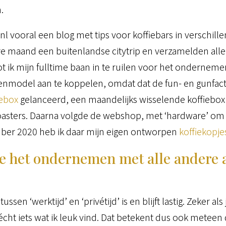
.
e.nl vooral een blog met tips voor koffiebars in verschi
re maand een buitenlandse citytrip en verzamelden alle
t ik mijn fulltime baan in te ruilen voor het ondernem
enmodel aan te koppelen, omdat dat de fun- en gunfact
iebox
gelanceerd, een maandelijks wisselende koffiebox 
oasters. Daarna volgde de webshop, met ‘hardware’ om s
er 2020 heb ik daar mijn eigen ontworpen
koffiekopje
e het ondernemen met alle andere ac
sen ‘werktijd’ en ‘privétijd’ is en blijft lastig. Zeker al
cht iets wat ik leuk vind. Dat betekent dus ook meteen dat