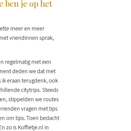
 ben je op het
 zette meer en meer
 met vriendinnen sprak,
en regelmatig met een
moment deden we dat met
ls ik eraan terugdenk, ook
illende citytrips. Steeds
ken, stippelden we routes
 vrienden vragen met tips
agen om tips. Toen bedacht
 zo is Koffietje.nl in