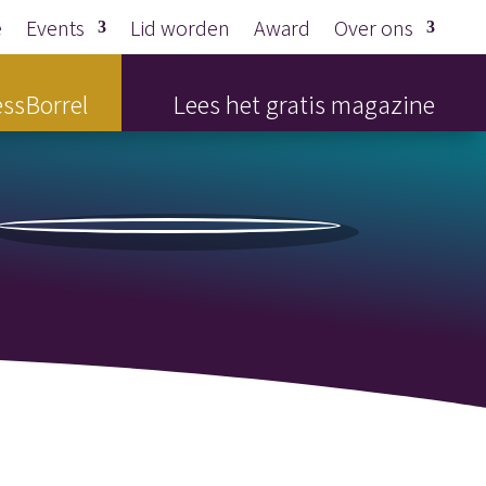
e
Events
Lid worden
Award
Over ons
ssBorrel
Lees het gratis magazine