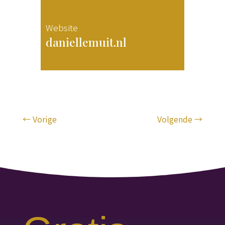
Website
daniellemuit.nl
←
Vorige
Volgende
→