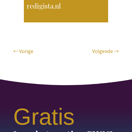
redigista.nl
←
Vorige
Volgende
→
Gratis