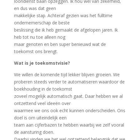
loondienst baan opzeggen. Ik hou wel van zekerheid,
en dus was dat geen
makkelijke stap. Achteraf gezien was het fulltime
ondernemerschap de beste
beslissing die ik heb gemaakt de afgelopen jaren. Ik
heb tot nu toe alleen nog
maar genoten en ben super benieuwd wat de
toekomst ons brengt.
Wat is je toekomstvisie?
We willen de komende tijd lekker blijven groeien. We
proberen steeds verder te automatiseren waardoor de
boekhouding in de toekomst
zoveel mogelijk automatisch gaat. Daar hebben we al
ontzettend veel ideeën over
waarmee we ons ook echt kunnen onderscheiden. Ons
doel is om uiteindelijk een
team aan cijferbazen te hebben waarbij we zelf vooral
de aansturing doen.
Daarbij vinden we het wel ontzettend belangrijk dat we