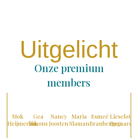
Uitgelicht
Onze premium
members
Mok
Gea
Nancy
Maria
Esmeé
Lieselotte
Ka
Heijmerink
Simons
Joosten
Slaman
Branbergen
Bogaard
R