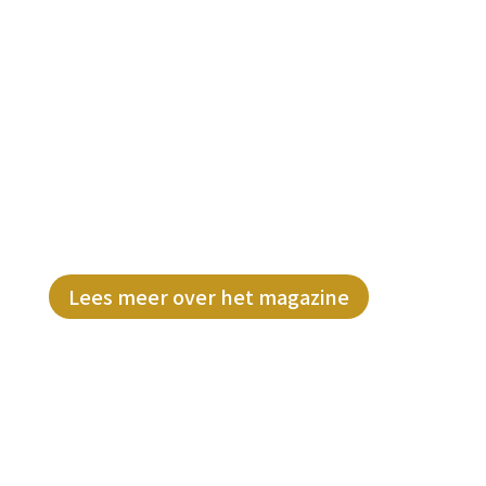
#BWNL Magazine
Laat je inspireren door de
ondernemersverhalen en concrete tips
& tricks uit dit magazine. Direct op je
digitale deurmat!
Lees meer over het magazine