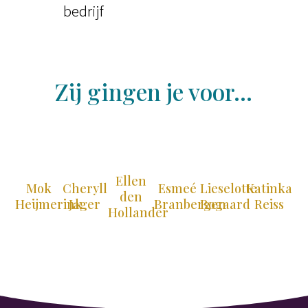
bedrijf
Zij gingen je voor…
Ellen
Mok
Cheryll
Esmeé
Lieselotte
Katinka
den
Ri
Heijmerink
Jager
Branbergen
Bogaard
Reiss
Hollander