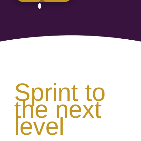
Sprint to
the next
level