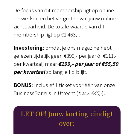
De focus van dit membership ligt op online
netwerken en het vergroten van jouw online
zichtbaarheid. De totale waarde van dit
membership ligt op €1.463,-.
Investering:
omdat je ons magazine hebt
gelezen tijdelijk geen
€399,- per jaar óf €111,-
per kwartaal, maar
€199,- per jaar of €55,50
per kwartaal
zo lang je lid blijft.
BONUS:
Inclusief 1 ticket voor één van onze
BusinessBorrels in Utrecht (
t.w.v. €45,-
).
LET OP! Jouw korting eindigt
over: