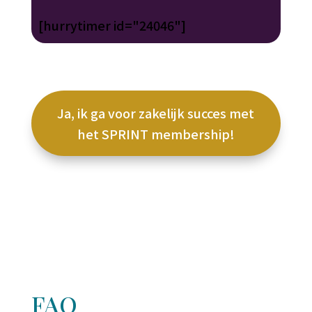
[hurrytimer id="24046"]
Ja, ik ga voor zakelijk succes met
het SPRINT membership!
FAQ