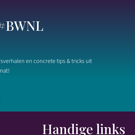
s #BWNL
verhalen en concrete tips & tricks uit
rmat!
Handige links