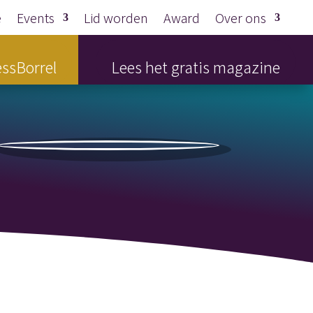
e
Events
Lid worden
Award
Over ons
ssBorrel
Lees het gratis magazine