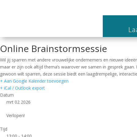
Laa
Online Brainstormsessie
Wil jij sparren met andere vrouwelijke ondernemers en nieuwe ide
maar er zijn ook altijd thema’s waarover we samen in gesprek gaan. D
gewoon wilt sparren, deze sessie biedt een laagdrempelige, interact
+ Aan Google Kalender toevoegen
+ iCal / Outlook export
Datum
mrt 02 2026
Verlopen!
Tijd
13:00 - 14:00