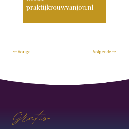
praktijkrouwvanjou.nl
←
Vorige
Volgende
→
Gratis