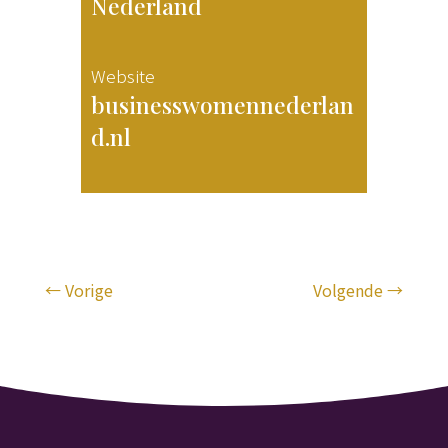
Nederland
Website
businesswomennederlan
d.nl
←
Vorige
Volgende
→