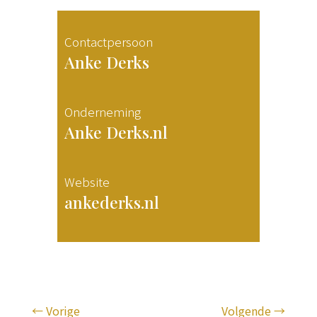
Contactpersoon
Anke Derks
Onderneming
Anke Derks.nl
Website
ankederks.nl
←
Vorige
Volgende
→