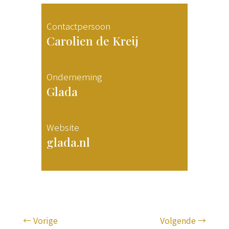
Contactpersoon
Carolien de Kreij
Onderneming
Glada
Website
glada.nl
←
Vorige
Volgende
→