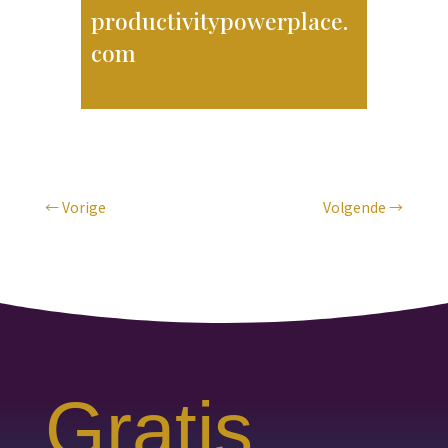
productivitypowerplace.
com
←
Vorige
Volgende
→
Gratis