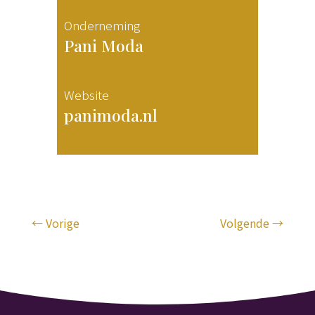
Onderneming
Pani Moda
Website
panimoda.nl
←
Vorige
Volgende
→