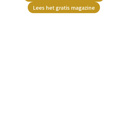
Lees het gratis magazine
Interview met
Lauriane Almeda
van Almeda
Production House