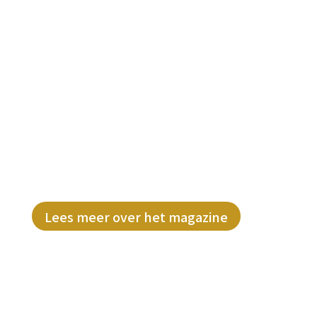
Lees het gratis
#BWNL Magazine
Laat je inspireren door de
ondernemersverhalen en concrete tips
& tricks uit dit magazine. Direct op je
digitale deurmat!
Lees meer over het magazine