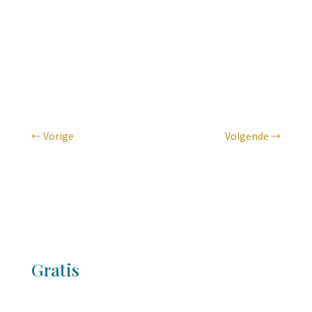
Website
almedaproductionhouse.com
←
Vorige
Volgende
→
Gratis