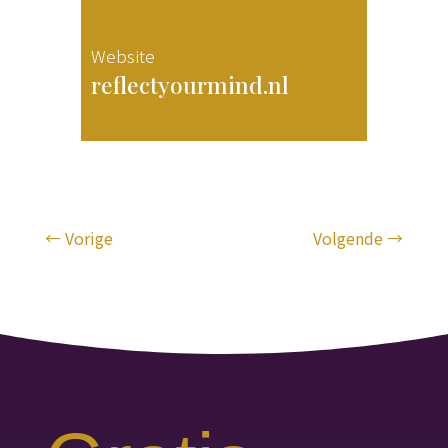
Website
reflectyourmind.nl
←
Vorige
Volgende
→