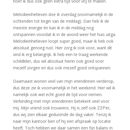
hoef ik dus ook geen extra tijd voor vrij te maken.
Melodieinhetleven doe ik overdag (voornamelijk in de
ochtenden tot begin van de middag). Dan heb ik de
meeste energie én kan ik in de middag nog
ontspannen voordat ik in de avond weer het huis uitga.
Melodieinhetleven loopt super goed, maar ik heb ook
absoluut genoeg rust. Hier zorg ik ook voor, want dit
vind ik erg belangrijk. Ik heb een te traag werkende
schildklier, dus wil absoluut hierin ook goed voor
mezelf zorgen en dus ook mezelf goed ontspannen.
Daarnaast wonen veel van mijn vriendinnen verderop,
dus deze zie ik voornamelijk in het weekend. Hier wil ik
namelijk ook wel echt goed de tijd voor nemen.
Verbinding met mijn vriendinnen betekent veel voor
mij. Mijn vriend ook trouwens. Hij is zelf ook ZZP’er,
dus wij zien elkaar gedurende de dag vaker. Tenzij ik
naar mijn kantoor ben of hij een afspraak op locatie
heeft. Toch hebben we daar samen een fijn balans in