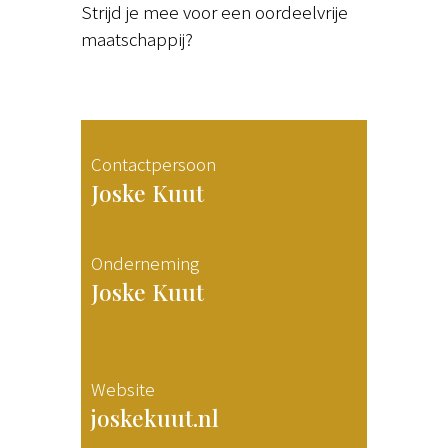
Strijd je mee voor een oordeelvrije
maatschappij?
Contactpersoon
Joske Kuut
Onderneming
Joske Kuut
Website
joskekuut.nl