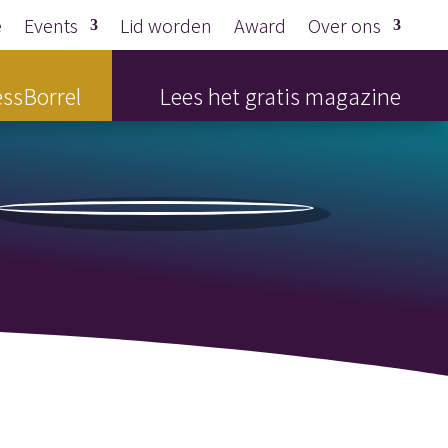
e
Events
Lid worden
Award
Over ons
ssBorrel
Lees het gratis magazine