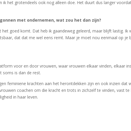
en ik het grotendeels ook nog alleen doe. Het duurt dus langer voordat 
 begonnen met ondernemen, wat zou het dan zijn?
het goed komt. Dat heb ik gaandeweg geleerd, maar blijft lastig. Ik wil
etsbaar, dat dat me wel eens remt. Maar je moet nou eenmaal op je 
platform voor en door vrouwen, waar vrouwen elkaar vinden, elkaar ins
it soms is dan de rest.
igen feminiene krachten aan het herontdekken zijn en ook inzien dat
n vrouwen coachen om die kracht en trots in zichzelf te vinden, vast 
igheid in haar leven.