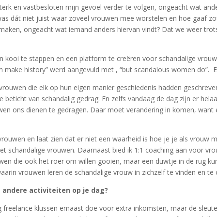
sterk en vastbesloten mijn gevoel verder te volgen, ongeacht wat an
as dát niet juist waar zoveel vrouwen mee worstelen en hoe gaaf zou
 maken, ongeacht wat iemand anders hiervan vindt? Dat we weer tro
n kooi te stappen en een platform te creëren voor schandalige vrouwen
make history” werd aangevuld met , “but scandalous women do”. E
ge’ vrouwen die elk op hun eigen manier geschiedenis hadden geschre
eticht van schandalig gedrag. En zelfs vandaag de dag zijn er hel
wen ons dienen te gedragen. Daar moet verandering in komen, want elk
vrouwen en laat zien dat er niet een waarheid is hoe je je als vrouw 
et schandalige vrouwen. Daarnaast bied ik 1:1 coaching aan voor vro
ouwen die ook het roer om willen gooien, maar een duwtje in de rug k
g waarin vrouwen leren de schandalige vrouw in zichzelf te vinden en t
andere activiteiten op je dag?
nog freelance klussen ernaast doe voor extra inkomsten, maar de sleute