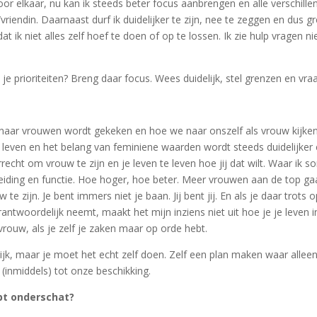
door elkaar, nu kan ik steeds beter focus aanbrengen en alle verschill
riendin. Daarnaast durf ik duidelijker te zijn, nee te zeggen en dus 
at ik niet alles zelf hoef te doen of op te lossen. Ik zie hulp vragen 
 je prioriteiten? Breng daar focus. Wees duidelijk, stel grenzen en vra
r naar vrouwen wordt gekeken en hoe we naar onszelf als vrouw kijke
leven en het belang van feminiene waarden wordt steeds duidelijker en
recht om vrouw te zijn en je leven te leven hoe jij dat wilt. Waar ik
ding en functie. Hoe hoger, hoe beter. Meer vrouwen aan de top gaa
ijn. Je bent immers niet je baan. Jij bent jij. En als je daar trots 
ntwoordelijk neemt, maakt het mijn inziens niet uit hoe je je leven in
rouw, als je zelf je zaken maar op orde hebt.
ijk, maar je moet het echt zelf doen. Zelf een plan maken waar alleen 
(inmiddels) tot onze beschikking.
ebt onderschat?