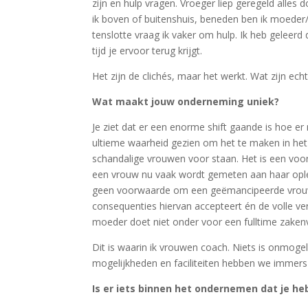
zijn en hulp vragen. Vroeger liep geregeld alles 
ik boven of buitenshuis, beneden ben ik moeder/v
tenslotte vraag ik vaker om hulp. Ik heb geleerd d
tijd je ervoor terug krijgt.
Het zijn de clichés, maar het werkt. Wat zijn echt
Wat maakt jouw onderneming uniek?
Je ziet dat er een enorme shift gaande is hoe e
ultieme waarheid gezien om het te maken in het 
schandalige vrouwen voor staan. Het is een voor
een vrouw nu vaak wordt gemeten aan haar oplei
geen voorwaarde om een geëmancipeerde vrouw te z
consequenties hiervan accepteert én de volle vera
moeder doet niet onder voor een fulltime zakenv
Dit is waarin ik vrouwen coach. Niets is onmogel
mogelijkheden en faciliteiten hebben we immers 
Is er iets binnen het ondernemen dat je h