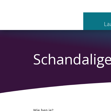
Laa
Schandalig
Wie ben je?