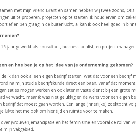
samen met mijn vriend Brant en samen hebben wij twee zoons, Otis (9
ngen uit te proberen, projecten op te starten. Ik houd ervan om zake
tief en ben graag in de buitenlucht, al kan ik ook heel goed in binn
ernemen?
jaar gewerkt als consultant, business analist, en project manager. Ee
en en hoe ben je op het idee van je onderneming gekomen?
de ik dan ook al een eigen bedrijf starten. Wat dat voor een bedrijf m
vond na mijn studie bedrijfskunde direct een baan. Vanaf dat moment g
organisaties mogen werken en ook later in vaste dienst bij een grote m
rd verwacht, maar ik was niet gelukkig en de wens voor een eigen bedri
bedrijf dat moest gaan worden. Een lange (innerlijke) zoektocht volgd
tje lukte het me ook om hier tijd en ruimte voor te maken.
 over (vrouwen)emancipatie en het feminisme en vooral de rol van vr
et mijn vakgebied.