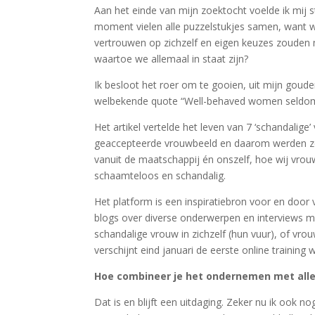
Aan het einde van mijn zoektocht voelde ik mij 
moment vielen alle puzzelstukjes samen, want w
vertrouwen op zichzelf en eigen keuzes zouden
waartoe we allemaal in staat zijn?
Ik besloot het roer om te gooien, uit mijn goude
welbekende quote “Well-behaved women seldom 
Het artikel vertelde het leven van 7 ‘schandali
geaccepteerde vrouwbeeld en daarom werden ze b
vanuit de maatschappij én onszelf, hoe wij vrou
schaamteloos en schandalig.
Het platform is een inspiratiebron voor en door 
blogs over diverse onderwerpen en interviews m
schandalige vrouw in zichzelf (hun vuur), of vr
verschijnt eind januari de eerste online trainin
Hoe combineer je het ondernemen met alle 
Dat is en blijft een uitdaging. Zeker nu ik ook 