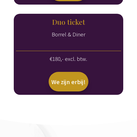
Duo ticket
Borrel & Diner
€180,- excl. btw.
We zijn erbij!