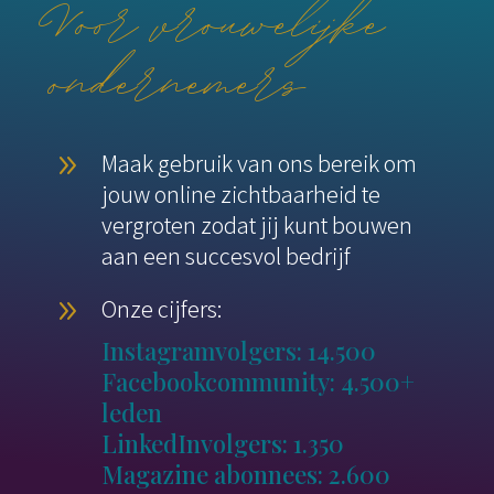
Voor vrouwelijke
ondernemers
Maak gebruik van ons bereik om
9
jouw online zichtbaarheid te
vergroten zodat jij kunt bouwen
aan een succesvol bedrijf
Onze cijfers:
9
Instagramvolgers: 14.500
Facebookcommunity: 4.500+
leden
LinkedInvolgers: 1.350
Magazine abonnees: 2.600