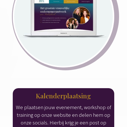
Kalenderplaatsing
We plaatsen jouw evenement, workshop of
training op onze website en delen hem op
onze socials. Hierbij krijg je een post op