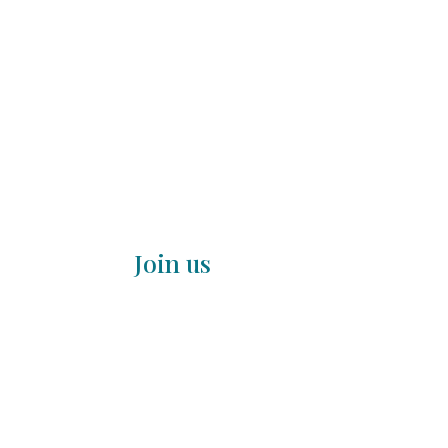
Join us
Word gratis INSP
Wil je in contact komen met andere