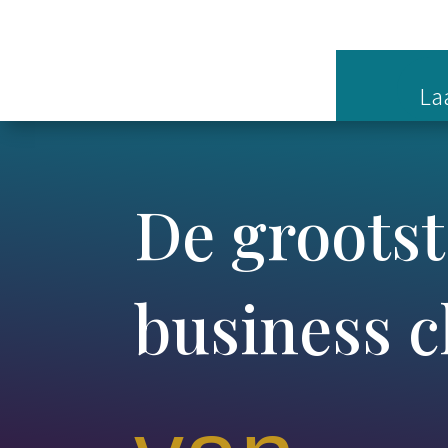
Laa
De groots
business c