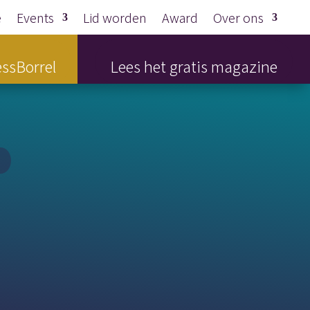
e
Events
Lid worden
Award
Over ons
ssBorrel
Lees het gratis magazine