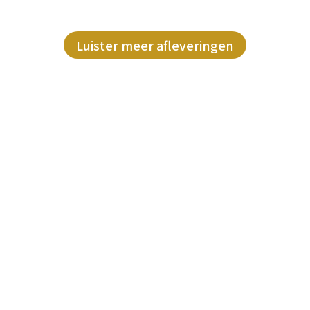
Luister meer afleveringen
IRE member
 vrouwelijke ondernemers, zodat je