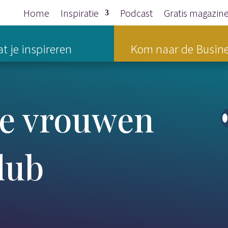
Home
Inspiratie
Podcast
Gratis magazin
t je inspireren
Kom naar de Busine
te vrouwen
lub