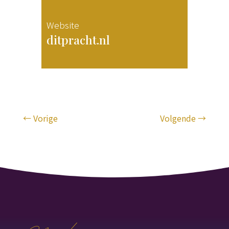
Website
ditpracht.nl
←
Vorige
Volgende
→