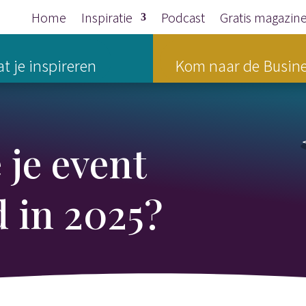
Home
Inspiratie
Podcast
Gratis magazin
t je inspireren
Kom naar de Busine
 je event
 in 2025?