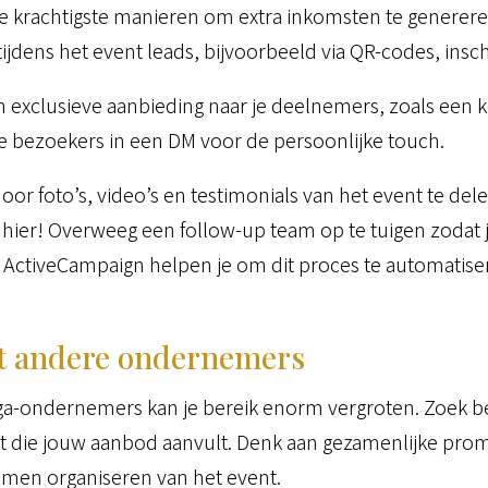
de krachtigste manieren om extra inkomsten te genereren
jdens het event leads, bijvoorbeeld via QR-codes, insch
n exclusieve aanbieding naar je deelnemers, zoals een 
de bezoekers in een DM voor de persoonlijke touch.
r foto’s, video’s en testimonials van het event te delen
ier! Overweeg een follow-up team op te tuigen zodat je 
 ActiveCampaign helpen je om dit proces te automatiser
t andere ondernemers
-ondernemers kan je bereik enorm vergroten. Zoek b
ct die jouw aanbod aanvult. Denk aan gezamenlijke pr
amen organiseren van het event.