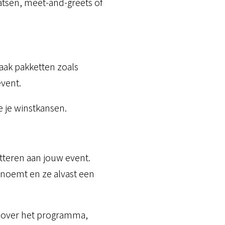
atsen, meet-and-greets of
aak pakketten zoals
event.
 je winstkansen.
tteren aan jouw event.
 noemt en ze alvast een
s over het programma,