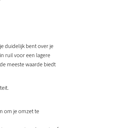
e duidelijk bent over je
in ruil voor een lagere
e de meeste waarde biedt
eit.
in om je omzet te