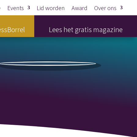
e
Events
Lid worden
Award
Over ons
ssBorrel
Lees het gratis magazine