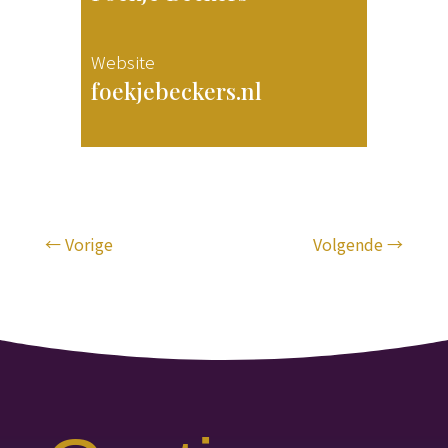
Website
foekjebeckers.nl
←
Vorige
Volgende
→