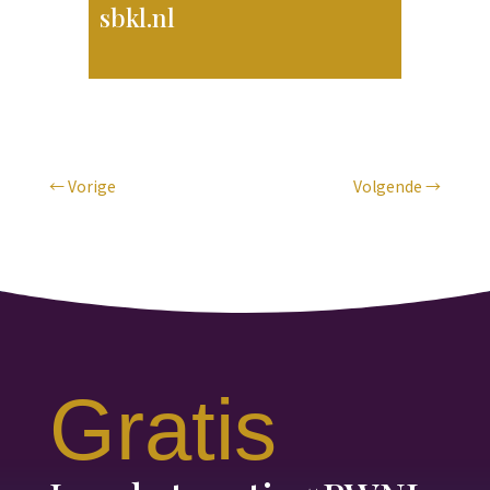
sbkl.nl
←
Vorige
Volgende
→
Gratis