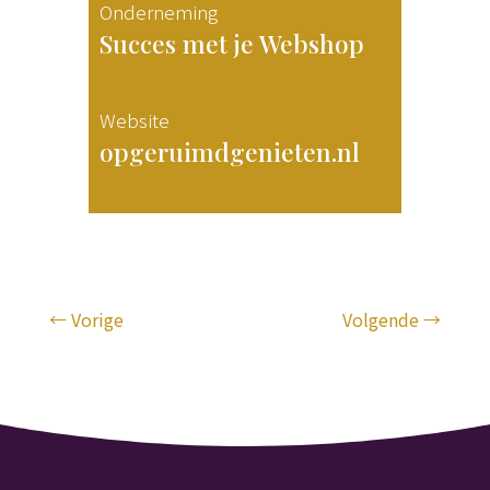
Onderneming
Succes met je Webshop
Website
opgeruimdgenieten.nl
←
Vorige
Volgende
→