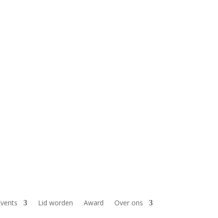
vents
Lid worden
Award
Over ons