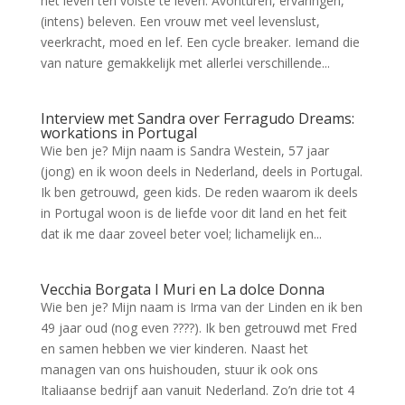
het leven ten volste te leven. Avonturen, ervaringen,
(intens) beleven. Een vrouw met veel levenslust,
veerkracht, moed en lef. Een cycle breaker. Iemand die
van nature gemakkelijk met allerlei verschillende...
Interview met Sandra over Ferragudo Dreams:
workations in Portugal
Wie ben je? Mijn naam is Sandra Westein, 57 jaar
(jong) en ik woon deels in Nederland, deels in Portugal.
Ik ben getrouwd, geen kids. De reden waarom ik deels
in Portugal woon is de liefde voor dit land en het feit
dat ik me daar zoveel beter voel; lichamelijk en...
Vecchia Borgata I Muri en La dolce Donna
Wie ben je? Mijn naam is Irma van der Linden en ik ben
49 jaar oud (nog even ????). Ik ben getrouwd met Fred
en samen hebben we vier kinderen. Naast het
managen van ons huishouden, stuur ik ook ons
Italiaanse bedrijf aan vanuit Nederland. Zo’n drie tot 4