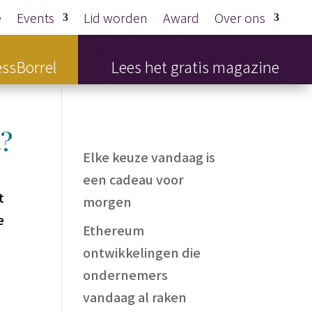
e
Events
Lid worden
Award
Over ons
ssBorrel
Lees het gratis magazine
t?
Elke keuze vandaag is
een cadeau voor
t
morgen
e
Ethereum
ontwikkelingen die
ondernemers
vandaag al raken