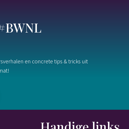
s #BWNL
verhalen en concrete tips & tricks uit
rmat!
Handige links