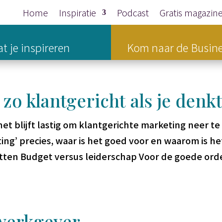
Home
Inspiratie
Podcast
Gratis magazin
t je inspireren
Kom naar de Busine
 zo klantgericht als je denk
het blijft lastig om klantgerichte marketing neer te
ting’ precies, waar is het goed voor en waarom is he
zetten Budget versus leiderschap Voor de goede ord
e werkgever