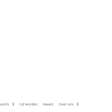
vents
Lid worden
Award
Over ons