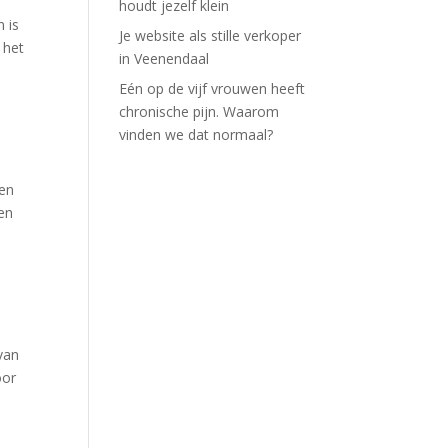
houdt jezelf klein
 is
Je website als stille verkoper
 het
in Veenendaal
Eén op de vijf vrouwen heeft
chronische pijn. Waarom
vinden we dat normaal?
ben
en
van
oor