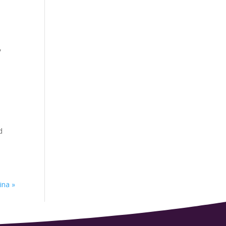
,
d
ina »